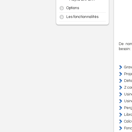
Options
Les fonctionnalités
De nomb
besoin:
Grav
Proj
Dét
Z co
Usin
Usin
Perç
Libra
Calcu
Fonc