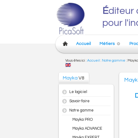
É
diteur 
pour l'i
Accueil
Métiers
Prod
Vous êtes ici :
Accueil
:
Notre gamme
:
Mayka
Mayka
V8
Mayk
Le logiciel
D
Savoir-faire
Notre gamme
Mayka PRO
Mayka ADVANCE
Mayka EXPERT